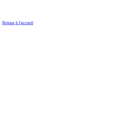
Retour à l'accueil
Trouvez nos représentants dans le monde entier
Trouver