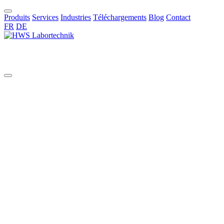
Produits
Services
Industries
Téléchargements
Blog
Contact
FR
DE
FR
Produits / Dispositifs électroniques
Unité de contrôle du retour
Description
Contrôleur de retour HWS RS 04 - Contrôle de précision pour les
processus de distillation
Le contrôleur de retour RS 04 de HWS est un outil essentiel pour les
applications de distillation. Il permet un contrôle précis et réglable du
reflux et du rapport de sortie du distillat. Doté d'une interface
conviviale et de fonctions avancées, ce contrôleur est conçu pour
améliorer l'efficacité et la précision des processus de distillation en
laboratoire et dans l'industrie.