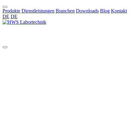
Produkte
Dienstleistungen
Branchen
Downloads
Blog
Kontakt
DE
DE
DE
Custom Glass Reactors, Filter
Units and Mixing Vessels (0.25
– 100 L)
Advancing cutting-edge research and process development demands
equipment that is not only high-performing but also precisely
tailored to your specific requirements. At
HWS
, we specialize in
providing a comprehensive range of high-quality solutions designed
to empower scientists and engineers in diverse laboratory and pilot