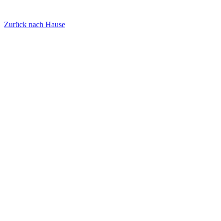
Zurück nach Hause
Finden Sie unsere Vertretungen weltweit
Finden