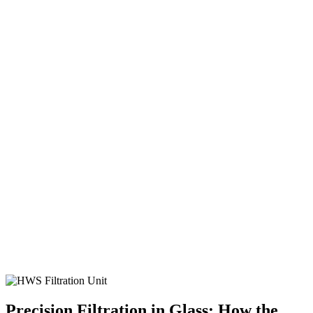
Pharmaceutical Glass Reactor
pharmaceutical synthesis
precipitation reactor
reactor components
reactor maintenance
reactor parts
reactor stirrers
reactor upgrade
reactor valve
reflux control
Setup
smart reactors
solid doser
solid dosing for glass reactors
Solvent Recovery
stirrer guides
stirring
stirring parameters
Temperature Control
Thermal fluid
Thermal lag
Thermal Safety
Precision Filtration in Glass: How the