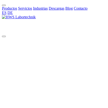
Productos
Servicios
Industrias
Descargas
Blog
Contacto
ES
DE
ES
Todos
aggressive chemicals
AI in chemical synthesis
automated pilot reactor systems
benchtop glass reactor
benchtop reactor
bioreactors
borosilicate reactors
bottom valve
chemical synthesis
Cleaning Validation
Commissioning