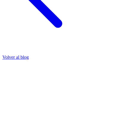
Volver al blog
Encuentre a nuestros representantes en todo el mundo
Encuentre