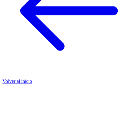
Volver al inicio
Encuentre a nuestros representantes en todo el mundo
Encuentre