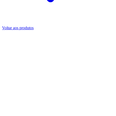
Voltar aos produtos
Encontrar os nossos representantes em todo o mundo
Encontrar