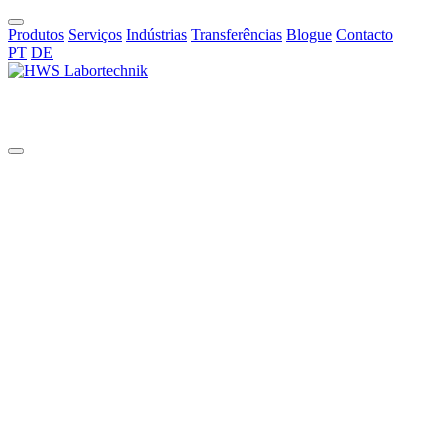
Produtos
Serviços
Indústrias
Transferências
Blogue
Contacto
PT
DE
PT
Reactores de vidro
The HWS flat flange glass reactors are meticulously crafted with
German precision to meet stringent laboratory standards. Designed
for non-pressurized and low-pressure applications, these reactors are
ideal for chemical, pharmaceutical, and research environments
requiring reliable, durable equipment.
Ver mais